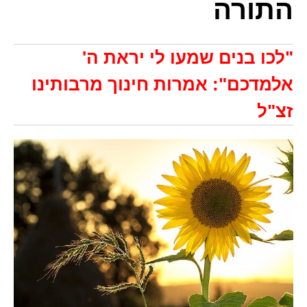
התורה
"לכו בנים שמעו לי יראת ה'
אלמדכם": אמרות חינוך מרבותינו
זצ"ל