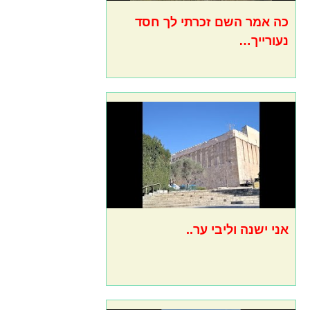
כה אמר השם זכרתי לך חסד
נעורייך…
אני ישנה וליבי ער..