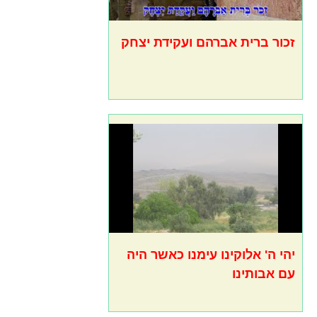
זכור ברית אברהם ועקידת יצחק
יהי ה' אלוקינו עימנו כאשר היה
עם אבותינו