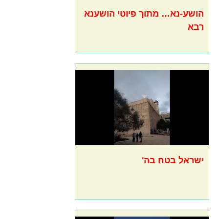
הושע-נא… מתוך פיוטי הושענא
רבא
ישראל בטח בה'