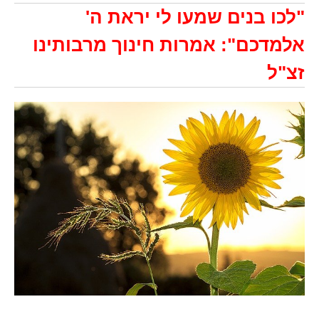
"לכו בנים שמעו לי יראת ה'
אלמדכם": אמרות חינוך מרבותינו
זצ"ל