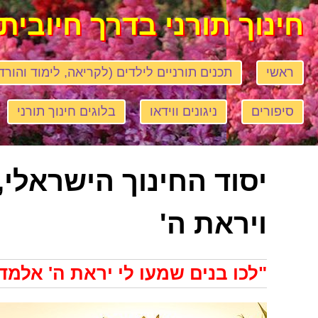
חינוך תורני בדרך חיובית
ראשי
תכנים תורניים לילדים (לקריאה, לימוד והורד
סיפורים
ניגונים ווידאו
בלוגים חינוך תורני
יסוד החינוך הישראלי,
ויראת ה'
"לכו בנים שמעו לי יראת ה' אלמד