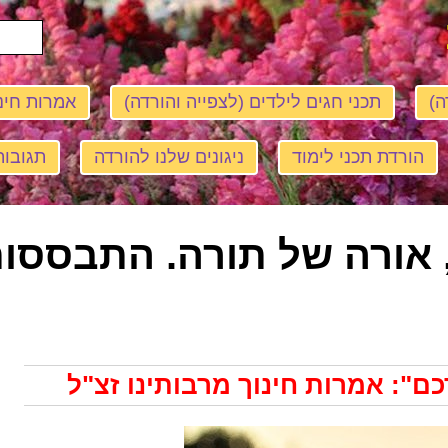
ה)
תכני חגים לילדים (לצפייה והורדה)
אמרות חינ
הורדת תכני לימוד
ניגונים שלנו להורדה
תגובות
 אורה של תורה. התבססות
כם": אמרות חינוך מרבותינו זצ"ל