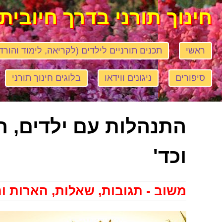
חינוך תורני בדרך חיובית
ראשי
תכנים תורניים לילדים (לקריאה, לימוד והורד
סיפורים
ניגונים ווידאו
בלוגים חינוך תורני
התנהלות עם ילדים, ח
וכד'
משוב - תגובות, שאלות, הארות ו