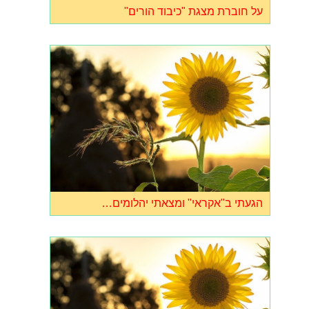
על חוברת מצגת "כיבוד הורים"
הגעתי ב"אקראי" ומצאתי יהלומים…