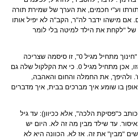
תורתו וע"י חכמים, את הערך של שמירת תורה
ם. אם מישהו ידבר לה"ר, הקב"ה לא יפיל אותו
של "לקחת את הילד למיטה בלי לומר
ד. יש גם דרכה של תורה איך לחנך. להגיד "חינוך מתחיל מגיל 0", זו סיסמה שצריכה
זהירות. למשל, חינוך לא לנהוג ב"שיטה" הזו, אכן מתחיל מגיל 0. כי את הקלקול שלה גם
ו'. ולהיפך, את החמלה והחום והאהבה,
האופן בו שומע איך מברכים בבית, איך מדברים
ותב כ"פסיקת הלכה", אלא ככיוון): עד גיל
סור. עד שילד מבין מה זה לא. היום יש
 "מבין" את זה. אז לא. הכוונה היא לא