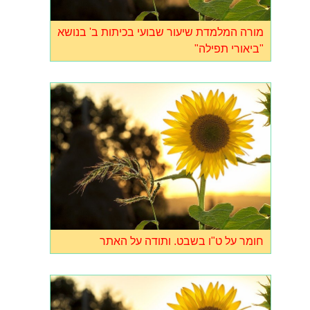
מורה המלמדת שיעור שבועי בכיתות ב' בנושא
"ביאורי תפילה"
חומר על ט"ו בשבט. ותודה על האתר