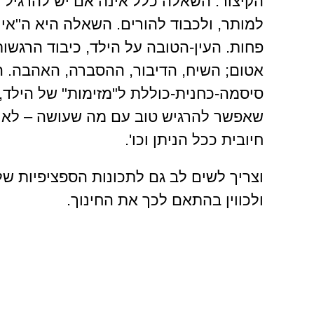
הקיצור: השאלה כלל אינה אם יש להרגיל ל
למותר, ולכבוד להורים. השאלה היא ה"אי
פחות. העין-הטובה על הילד, כיבוד הרגשותי
אטום; השיח, הדיבור, ההסברה, האהבה. היכ
סיסמה-כחנית-כוללת ל"מזימות" של הילד,
שאפשר להרגיש טוב עם מה שעושה – לא פ
חיובית ככל הניתן וכו'.
וצריך לשים לב גם לתכונות הספציפיות של
ולכווין בהתאם לכך את החינוך.