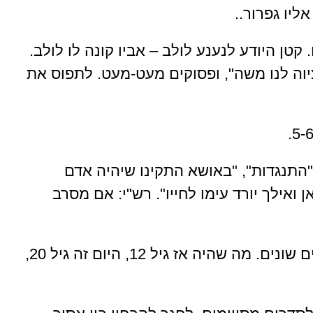
ליו גפרור..
 קטן היודע לנענע לולב – אביו קונה לו לולב.
ציוה לנו משה", ופסוקים מעט-מעט. לתפוס את
"התנגדות", "באושא התקינו שיהיה אדם
אילך יורד עימו לחייו". רש"י: אם מסרב
וכותב הרב וולבה זצ"ל: כידוע, היום הגילאים שונים. מה שהיה אז גיל 12, היום זה גיל 20,