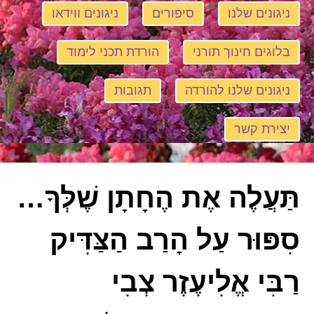
ניגונים שלנו
סיפורים
ניגונים ווידאו
בלוגים חינוך תורני
הורדת תכני לימוד
ניגונים שלנו להורדה
תגובות
יצירת קשר
תַּעֲלֶה אֶת הֶחָתָן שֶׁלְּךָ…
סִפּוּר עַל הָרַב הַצַּדִּיק
רַבִּי אֱלִיעֶזֶר צְבִי