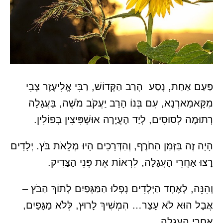
פַּעַם אַחַת, נָסַע הָרַב הַקָּדוֹשׁ, רַבִּי אֱלִיעֶזֶר צְבִי
מִקָּאמַארְנָא, עִם בְּנוֹ הָרַב יַעֲקֹב מֹשֶׁה, בַּעֲגָלָה
רְתוּמָה לְסוּסִים, לְיַד הָעֲיָרָה אוּשְׁפִּיצִין בְּפוֹלִין.
הָיָה זֶה בַּזְּמַן הַחֹרֶף, וְהַדְּרָכִים הָיוּ מְלֵאֹת בֹּץ. יְלָדִים
רָצוּ אַחֲרֵי הָעֲגָלָה, לִרְאוֹת אֶת פְּנֵי הַצַּדִיק.
וְהִנֵּה, לְאֶחָד הַיְּלָדִים נָפְלוּ הַמַּגָּפַיִם לְתוֹךְ הַבֹּץ –
אֲבָל הוּא לֹא עָצַר… הִמְשִׁיךְ לָרוּץ, לְּלֹא מַגָּפַיִם,
אַחֲרֵי הָעֲגָלָה.