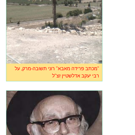
"מכתב פרידה מאבא" רוני תשובה-מרק, על
רבי יעקב אדלשטיין זצ"ל