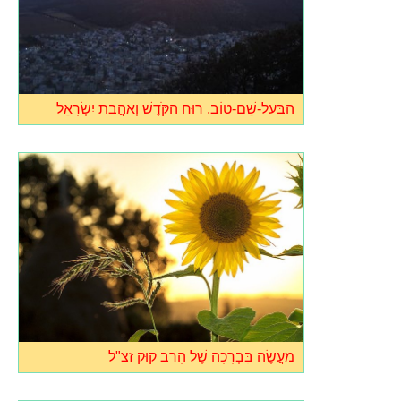
הַבַּעַל-שֵׁם-טוֹב, רוּחַ הַקֹּדֶשׁ וְאַהֲבַת יִשְׂרָאֵל
מַעֲשֶׂה בִּבְרָכָה שֶׁל הָרַב קוּק זצ"ל