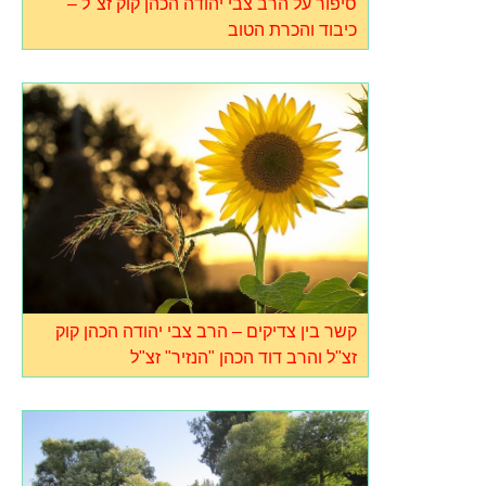
סיפור על הרב צבי יהודה הכהן קוק זצ"ל –
כיבוד והכרת הטוב
קשר בין צדיקים – הרב צבי יהודה הכהן קוק
זצ"ל והרב דוד הכהן "הנזיר" זצ"ל