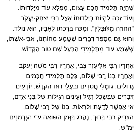
שֶׁהָיָה תַּלְמִיד חָכָם עָצוּם, מֻפְלָא עוֹד מִיַּלְדוּתוֹ.
וְעוֹד זָכָה לִהְיוֹת בְּיַלְדוּתוֹ אֵצֶל רַבִּי יִצְחָק-יַעֲקֹב
"הַחוֹזֶה מִלּוּבְּלִין", וּמִכֹּחַ בִּרְכָתוֹ לְאָבִיו, הוּא נוֹלַד.
וְהוּא גַּם מְסַפֵּר דְּבָרִים שֶׁשָּׁמַע מֵחוֹתְנוֹ, אֲבִי-אִשְׁתּוֹ,
שֶׁשָּׁמַע עוֹד מִתַּלְמִידֵי הַבַּעַל שָׁם טוֹב הַקָּדוֹשׁ.
אַחֲרָיו רַבִּי אֱלִיעֶזֶר צְבִי, אַחֲרָיו רַבִּי מֹשֶׁה יַעֲקֹב
וְאַחֲרָיו בְּנוֹ רַבִּי שָׁלוֹם, כֻּלָּם תַּלְמִידֵי חֲכָמִים
גְּדוֹלִים, גּוֹמְלֵי חֲסָדִים וּבַעֲלֵי רוּחַ הַקֹּדֶשׁ. יוֹדְעִים
דְּבָרִים שֶׁבְּשֵׂכֶל רָגִיל וְעֵינַיִם רְגִילוֹת שֶׁל בְּנֵי אָדָם,
אִי אֶפְשָׁר לָדַעַת וְלִרְאוֹת. בְּנוֹ שֶׁל רַבִּי שָׁלוֹם,
הַצַּדִּיק רַבִּי בָּרוּךְ, נֶהֱרַג בַּזְּמַן הַשּׁוֹאָה עַ"י הַגֶּרְמָנִים
ימ"ש.