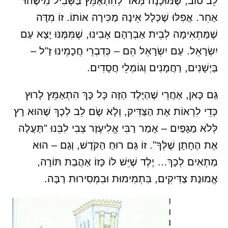
לֵב טוֹב, שֶׁמּוּכָנָה מְּאֹד לְהִתְאַמֵּץ בַּשְּׁבִיל מִישֶׁהוּ
אַחֵר. אֲפִלּוּ שֶׁכְּלָל אֵינָהּ מַכִּירָה אוֹתוֹ. זוֹ מִדָּה
שֶׁמַּתְאִימָה לְבֵית אַבְרָהָם אָבִינוּ, שֶׁמִּמֶּנּוּ יָצָא עַם
יִשְׂרָאֵל. עַם יִשְׂרָאֵל הֵם – כְּדִבְרֵי חֲכָמֵינוּ זַ"ל –
בַּיְשָׁנִים, רַחֲמָנִים וְגוֹמְלֵי חֲסָדִים.
גַּם כָּאן, אַחֲרֵי שֶׁהַיֶּלֶד הַזֶּה כָּל כָּךְ הִתְאַמֵּץ לָרוּץ
כְּדֵי לִרְאוֹת אֶת הַצַּדִּיק, וְלָא שָׂם לֵב לְכָךְ שֶׁהוּא רָץ
לְּלֹא מַגָּפַיִם – אָמַר רַבִּי אֱלִיעֶזֶר צְבִי לִבֵּנוּ "תַּעֲלֶה
אֶת הֶחָתָן שֶׁלְּךָ". זוֹ גַּם רוּחַ הַקֹּדֶשׁ, וְגַם – הוּא
מַתְאִים לְכָךְ… יֶלֶד שֶׁיֵּשׁ לוֹ כָּזוֹ אַהֲבַת תּוֹרָה,
אֱמוּנַת צַדִּיקִים, בִּתְמִימוּת וּבִמְסִירוּת רַבָּה.