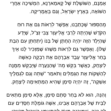
אֻמְנָם, הַשּׁוֹשֶׁלֶת שֶׁל קָאמַארְנָא, הִמְשִׁיכָה אַחֲרֵי
הַשּׁוֹאָה, בְּאֶרֶץ יִשְׂרָאֵל, וְגַם בְּאָמֶרִיקָה.
מֵהַסִּפּוּר שֶׁכָּתַבְנוּ, אֶפְשָׁר לִרְאוֹת גַּם אֶת רוּחַ
הַקֹּדֶשׁ שֶׁהָיְתָה לְרַבִּי אֱלִיעֶזֶר צְבִי זַצַ"ל, שֶׁיָּדַע
שֶׁהַיֶּלֶד הַזֶּה יִהְיֶה הֶחָתָן שֶׁל בְּנוֹ (יִתְחַתֵּן עִם הַבַּת
שֶׁלּוֹ). וְאֶפְשָׁר גַּם לִרְאוֹת מַשֶּׁהוּ שֶׁמַּזְכִּיר לָנוּ אֵיךְ
בָּחַר אֱלִיעֶזֶר עֶבֶד אַבְרָהָם אֶת רִבְקָה כְּאִשָּׁה
לְיִצְחָק, כַּאֲשֶׁר בִּקֵּשׁ מֵה' שֶׁהַנַּעֲרָה שֶׁיְּבַקֵּשׁ מִמֶּנָּה
לְהַשְׁקוֹת אֶת הַגְּמַלִּים וְתֹאמַר "שְׁתֵה וְגַם לִגְמַלֶּיךָ
אַשְׁקֶה", זֶה יִהְיֶה סִימָן שֶׁהִיא הַמַּתְאִימָה לְיִצְחָק.
וְהִנֵּה, הוּא לֹא בָּחַר סְתָם סִימָן, אֶלָּא סִימָן מַתְאִים
לַבַּיִת שֶׁל אַבְרָהָם אָבִינוּ, אִשָּׁה גּוֹמֶלֶת חַסָדִים עִם