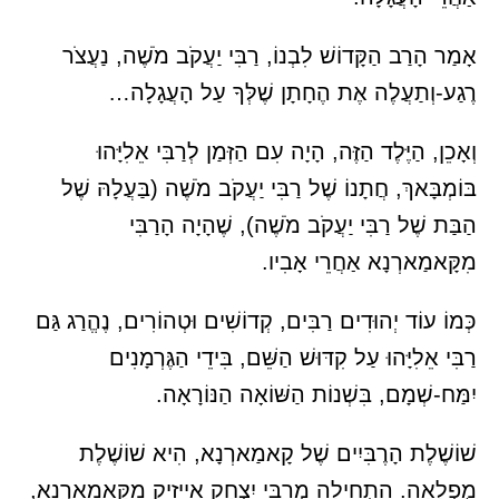
אָמַר הָרַב הַקָּדוֹשׁ לִבְנוֹ, רַבִּי יַעֲקֹב מֹשֶׁה, נַעֲצֹר
רֶגַע-וְתַעֲלֶה אֶת הֶחָתָן שֶׁלְּךָ עַל הָעֲגָלָה…
וְאָכֵן, הַיֶּלֶד הַזֶּה, הָיָה עִם הַזְּמַן לְרַבִּי אֵלִיָּהוּ
בּוֹמְבָּאךְ, חֲתָנוֹ שֶׁל רַבִּי יַעֲקֹב מֹשֶׁה (בַּעֲלָהּ שֶׁל
הַבַּת שֶׁל רַבִּי יַעֲקֹב מֹשֶׁה), שֶׁהָיָה הָרַבִּי
מִקָּאמַארְנָא אַחֲרֵי אָבִיו.
כְּמוֹ עוֹד יְהוּדִים רַבִּים, קְדוֹשִׁים וּטְהוֹרִים, נֶהֱרַג גַּם
רַבִּי אֵלִיָּהוּ עַל קִדּוּשׁ הַשֵּׁם, בִּידֵי הַגֶּרְמָנִים
יִמַּח-שְׁמָם, בִּשְׁנוֹת הַשּׁוֹאָה הַנּוֹרָאָה.
שׁוֹשֶׁלֶת הָרֶבִּיִים שֶׁל קָאמַארְנָא, הִיא שׁוֹשֶׁלֶת
מֻפְלָאָה. הִתְחִילָה מְרַבִּי יִצְחָק אַייזִיק מִקָּאמַארְנָא,