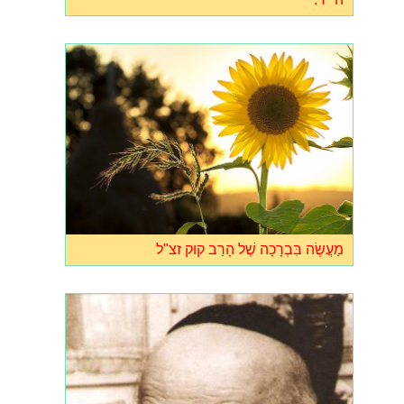
מַעֲשֶׂה בִּבְרָכָה שֶׁל הָרַב קוּק זצ"ל