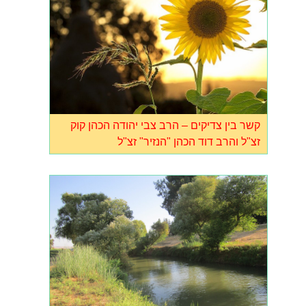
קשר בין צדיקים – הרב צבי יהודה הכהן קוק
זצ"ל והרב דוד הכהן "הנזיר" זצ"ל