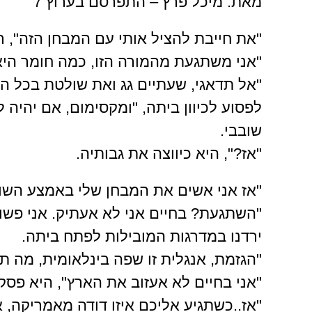
מאת: מיכל פרץ – התפרסם בערוץ 7
"את חייבת להציל אותי עם המבחן הזה", רות
"אני משתגעת מהמורה הזו, כמה חומר היא 
"אל תדאגי, שעתיים גג ואת שולטת בכל הח
לפסוע לכיוון ביתה, "ומקסימום, אם יהיה 
שובבי.
"אז?", היא כיווצה את גבותיה.
"אז אני אשים את המבחן שלי באמצע השולח
"השתגעת? בחיים אני לא אעתיק. אני פשוט
ירדנו במדרגות המובילות לפתח ביתה.
"הגזמת, אנגלית זו שפה בינלאומית, מה ת
"אני בחיים לא אעזוב את הארץ", היא פסק
"אז..כשתגיע אליכם איזו דודה מאמריקה, 