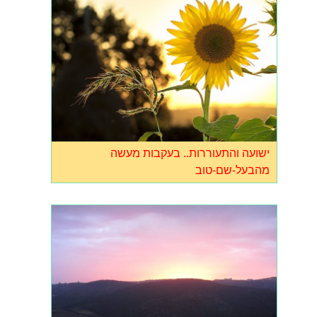
ישועה והתעוררות.. בעקבות מעשה
מהבעל-שם-טוב