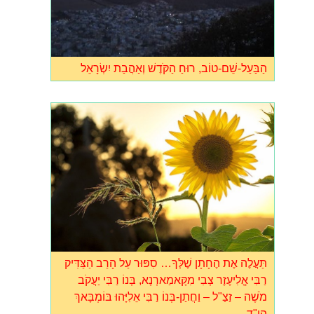
הַבַּעַל-שֵׁם-טוֹב, רוּחַ הַקֹּדֶשׁ וְאַהֲבַת יִשְׂרָאֵל
תַּעֲלֶה אֶת הֶחָתָן שֶׁלְּךָ… סִפּוּר עַל הָרַב הַצַּדִּיק
רַבִּי אֱלִיעֶזֶר צְבִי מִקָּאמַארְנָא, בְּנוֹ רַבִּי יַעֲקֹב
מֹשֶׁה – זַצַ"ל – וַחֲתַן-בְּנוֹ רַבִּי אֵלִיָּהוּ בּוֹמְבָּאךְ
הי"ד.