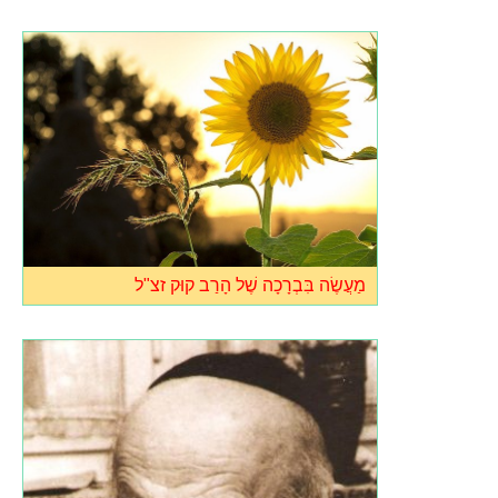
מַעֲשֶׂה בִּבְרָכָה שֶׁל הָרַב קוּק זצ"ל