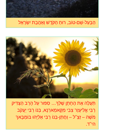
הַבַּעַל-שֵׁם-טוֹב, רוּחַ הַקֹּדֶשׁ וְאַהֲבַת יִשְׂרָאֵל
תַּעֲלֶה אֶת הֶחָתָן שֶׁלְּךָ… סִפּוּר עַל הָרַב הַצַּדִּיק
רַבִּי אֱלִיעֶזֶר צְבִי מִקָּאמַארְנָא, בְּנוֹ רַבִּי יַעֲקֹב
מֹשֶׁה – זַצַ"ל – וַחֲתַן-בְּנוֹ רַבִּי אֵלִיָּהוּ בּוֹמְבָּאךְ
הי"ד.