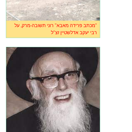
"מכתב פרידה מאבא" רוני תשובה-מרק, על
רבי יעקב אדלשטיין זצ"ל