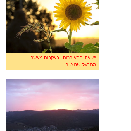
ישועה והתעוררות.. בעקבות מעשה
מהבעל-שם-טוב