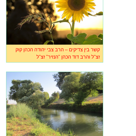
קשר בין צדיקים – הרב צבי יהודה הכהן קוק
זצ"ל והרב דוד הכהן "הנזיר" זצ"ל