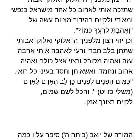
שתזכה אותי לאהוב כל אחד מישראל כנפשי
ומאודי ולקיים בהידור מצוות עשה של
"וְאָהַבְתָּ לְרֵעֲךָ כָּמוֹךָ".
וכן יהי רצון מלפניך ה' אלוקי ואלוקי אבותי
שתתן בלב חברי ורעי לאהבה אותי אהבה
עזה ואהיה מקובל ורצוי אצל כולם ואהיה
אהוב ונחמד, ואשא חן וחסד בעיני כל רואי.
"כַּמַּיִם הַפָּנִים לַפָּנִים כֵּן לֵב הָאָדָם לָאָדָם
(משלי כז יט) ". והכל לשם שמים,
לקיים רצונך אמן.
המורה של יואב (כיתה ה') סיפר עליו כמה