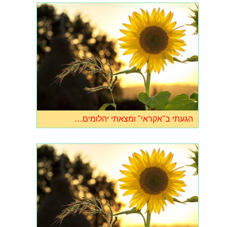
הגעתי ב"אקראי" ומצאתי יהלומים…