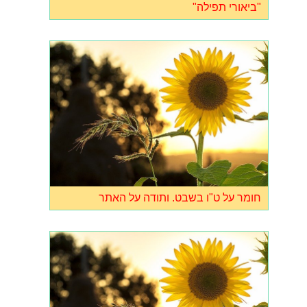
"ביאורי תפילה"
חומר על ט"ו בשבט. ותודה על האתר