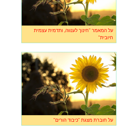
על המאמר "חינוך לענווה, ותדמית עצמית
חיובית"
על חוברת מצגת "כיבוד הורים"