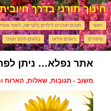
חינוך תורני בדרך חיובית
ראשי
תכנים תורניים לילדים (לקריאה, לימוד והורד
סיפורים
ניגונים ווידאו
בלוגים חינוך תורני
אתר נפלא… ניתן לפר
משוב - תגובות, שאלות, הארות ו