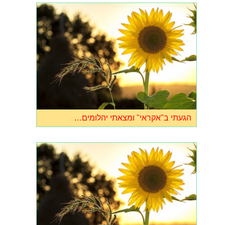
הגעתי ב"אקראי" ומצאתי יהלומים…