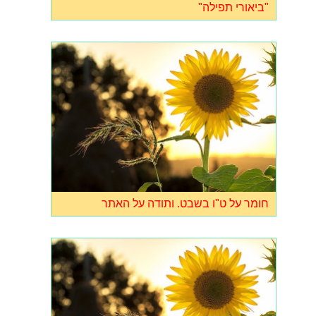
"ביאורי תפילה"
חומר על ט"ו בשבט. ותודה על האתר