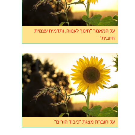
על המאמר "חינוך לענווה, ותדמית עצמית
חיובית"
על חוברת מצגת "כיבוד הורים"