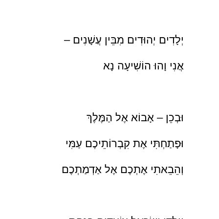
יְלָדִים יְהוּדִים מִבֵּין עֲשָׁנִים –
אֲנִי וָהוּ הוֹשִׁיעָה נָא
וּבְכֵן – אָבוֹא אֶל הַמֶּלֶךְ
וּפָתַחְתִּי אֶת קִבְרוֹתֵיכֶם עַמִּי
וְהֵבֵאתִי אֶתְכֶם אֶל אַדְמַתְכֶם