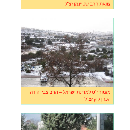
צוואת הרב שטיינמן זצ"ל
מזמור י"ט למדינת ישראל – הרב צבי יהודה
הכהן קוק זצ"ל