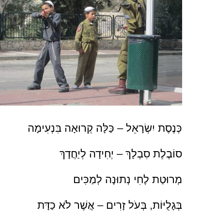
כְּנֶסֶת יִשְׂרָאֵל – כַּלָּה קְרוּאָה בִּנְעִימָה
סוֹבֶלֶת סִבְלָךְ – יְחִידָה לְיַחֲדָךְ
מְרוּטַת לֶחִי נְתוּנָה לְמַכִּים
בְּגָלֻיּוֹת, בְּעֹל זָרִים – אֲשֶׁר לֹא כַדָּת