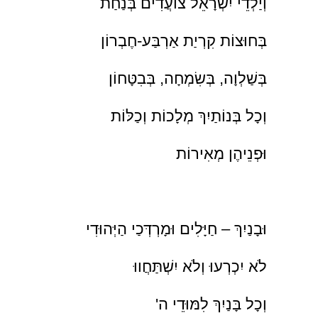
וְיַלְדֵי יִשְׂרָאֵל צוֹעֲדִים בְּנַחַת
בְּחוּצוֹת קִרְיַת אַרְבַּע-חֶבְרוֹן
בְּשַׁלְוָה, בְּשִׂמְחָה, בְּבִטָּחוֹן
וְכָל בְּנוֹתַיִךְ מְלָכוֹת וְכַלּוֹת
וּפְנֵיהֶן מְאִירוֹת
וּבָנַיִךְ – חַיָּלִים וּמָרְדְּכַי הַיְּהוּדִי
לֹא יִכְרְעוּ וְלֹא יִשְׁתַּחֲווּ
וְכָל בָּנַיִךְ לִמּוּדֵי ה'