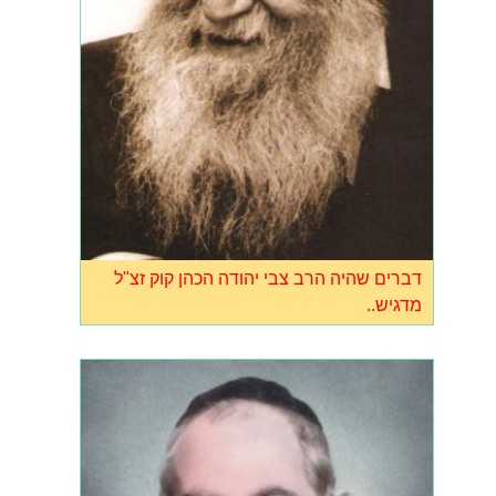
דברים שהיה הרב צבי יהודה הכהן קוק זצ"ל
מדגיש..