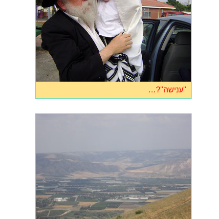
"ענישה"?…