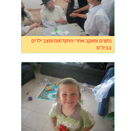
נתונים ומעקב אחרי התקדמות ומצב ילדים
בביה"ס