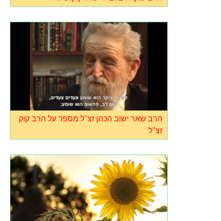
הרב שאר ישוב הכהן זצ"ל מספר על הרב קוק
זצ"ל