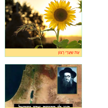
עֵת ש‏ַעֲרֵי רָצוֹן