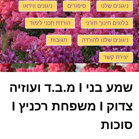
ניגונים שלנו
סיפורים
ניגונים ווידאו
בלוגים חינוך תורני
הורדת תכני לימוד
ניגונים שלנו להורדה
תגובות
יצירת קשר
שמע בני I מ.ב.ד ועוזיה
צדוק I משפחת רכניץ I
סוכות