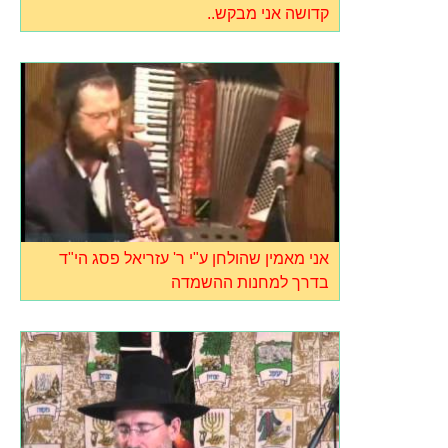
קדושה אני מבקש..
אני מאמין שהולחן ע"י ר' עזריאל פסג הי"ד
בדרך למחנות ההשמדה