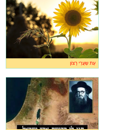
עֵת ש‏ַעֲרֵי רָצוֹן