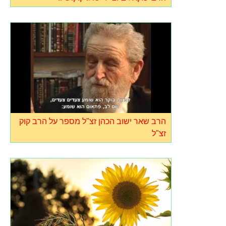
הרב שאר ישוב הכהן זצ"ל מספר על הרב קוק
זצ"ל