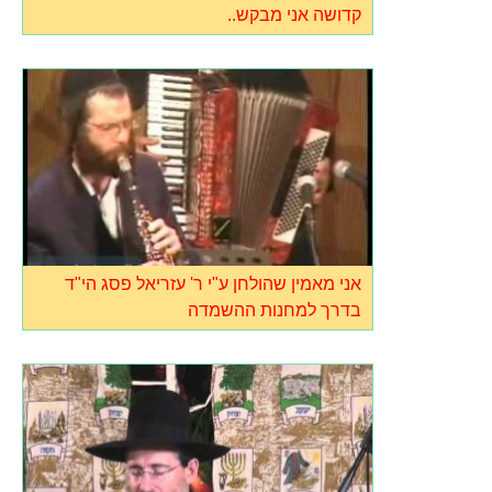
קדושה אני מבקש..
אני מאמין שהולחן ע"י ר' עזריאל פסג הי"ד
בדרך למחנות ההשמדה