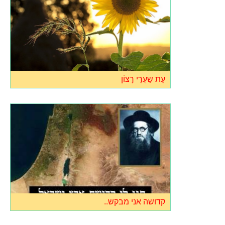
עֵת ש‏ַעֲרֵי רָצוֹן
קדושה אני מבקש..