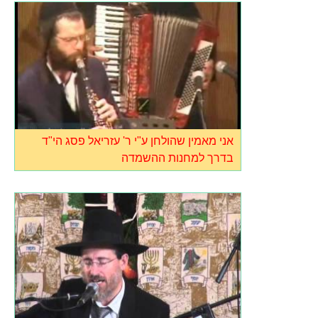
אני מאמין שהולחן ע"י ר' עזריאל פסג הי"ד
בדרך למחנות ההשמדה