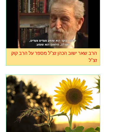
הרב שאר ישוב הכהן זצ"ל מספר על הרב קוק
זצ"ל