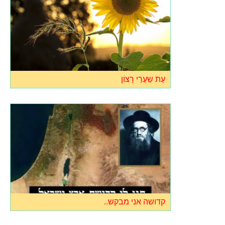
עֵת ש‏ַעֲרֵי רָצוֹן
קדושה אני מבקש..