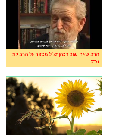
הרב שאר ישוב הכהן זצ"ל מספר על הרב קוק
זצ"ל