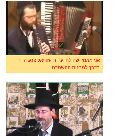
אני מאמין שהולחן ע"י ר' עזריאל פסג הי"ד
בדרך למחנות ההשמדה